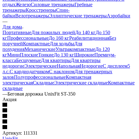
отдых
Железо
Силовые тренажеры
Гребные
тренажеры
Кросстренеры
Спин-
байки
Велотренажеры
Эллиптические тренажеры
Аэробайки
—
Для дома
Портативные
Для пожилых людей
До 140 кг
До 150
кг
Профессиональные
До 160 кг
Реабилитационная
Без
поручней
Компактные
Для ходьбы
Для
похудения
Механические
Ультракомпактные
До 120
кг
Мини
Плоские
Тонкие
До 130 кг
Широкие
Премиум-
класса
Бесшумные
Для квартиры
Для квартиры
недорогие
Электрические
Напольная
Недорогие
С дисплеем
5
л.с.
С кардиодатчиком
С наклоном
Для тренажерных
залов
Полупрофессиональные
Компактная
электрическая
Складные
Электрические складные
Компактные
складные
—
Беговая дорожка UnixFit ST-350
Акция
Артикул:
111331
UnixFit