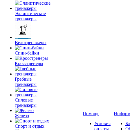
Эллиптические
тренажеры
Велотренажеры
Спин-байки
Кросстренеры
Гребные
тренажеры
Силовые
тренажеры
Помощь
Информ
Железо
Условия
Бл
Спорт и отдых
оплаты
О