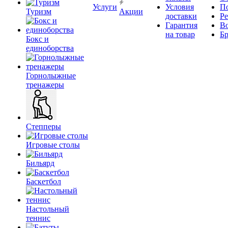
Услуги
Условия
П
Туризм
Акции
доставки
Р
Гарантия
В
на товар
Б
Бокс и
единоборства
Горнолыжные
тренажеры
Степперы
Игровые столы
Бильярд
Баскетбол
Настольный
теннис