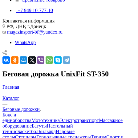
+7 949 10-777-10
Контактная информация
РФ, ДНР, г.Донецк
magazinsport-bf@yandex.ru
WhatsApp
Беговая дорожка UnixFit ST-350
Главная
—
Каталог
—
Беговые дорожки
Бокс и
единоборства
Мототехника
Электротранспорт
Массажное
оборудование
Батуты
Настольный
теннис
Баскетбол
Бильярд
Игровые
столы
Степперы
Горнолыжные тренажеры
Туризм
Спорт и