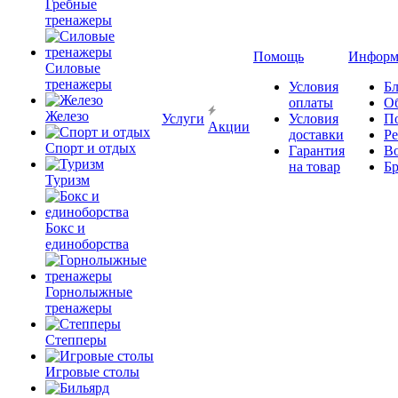
Гребные
тренажеры
Помощь
Информ
Силовые
тренажеры
Условия
Бл
оплаты
О
Железо
Услуги
Условия
П
Акции
доставки
Р
Спорт и отдых
Гарантия
В
на товар
Б
Туризм
Бокс и
единоборства
Горнолыжные
тренажеры
Степперы
Игровые столы