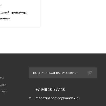
М
ашний тренажер:
ндации
ПОДПИСАТЬСЯ НА РАССЫЛКУ
аты
авки
+7 949 10-777-10
товар
magazinsport-bf@yandex.ru