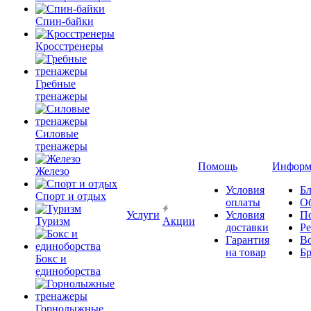
Спин-байки
Кросстренеры
Гребные
тренажеры
Силовые
тренажеры
Помощь
Информ
Железо
Условия
Бл
Спорт и отдых
оплаты
О
Услуги
Условия
П
Туризм
Акции
доставки
Р
Гарантия
В
на товар
Б
Бокс и
единоборства
Горнолыжные