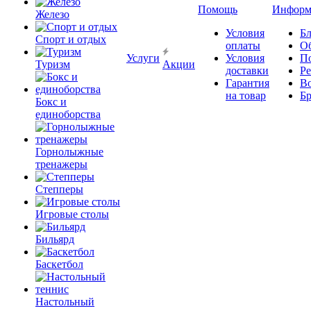
Помощь
Информ
Железо
Условия
Бл
Спорт и отдых
оплаты
О
Услуги
Условия
П
Туризм
Акции
доставки
Р
Гарантия
В
на товар
Б
Бокс и
единоборства
Горнолыжные
тренажеры
Степперы
Игровые столы
Бильярд
Баскетбол
Настольный