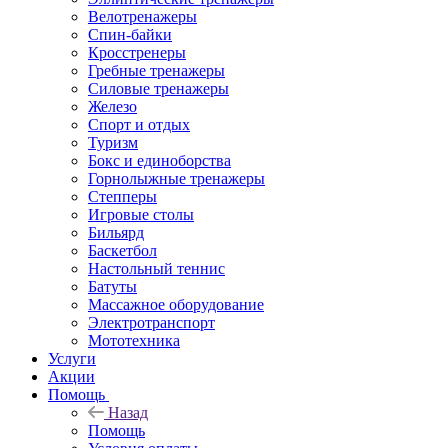
Велотренажеры
Спин-байки
Кросстренеры
Гребные тренажеры
Силовые тренажеры
Железо
Спорт и отдых
Туризм
Бокс и единоборства
Горнолыжные тренажеры
Степперы
Игровые столы
Бильярд
Баскетбол
Настольный теннис
Батуты
Массажное оборудование
Электротранспорт
Мототехника
Услуги
Акции
Помощь
Назад
Помощь