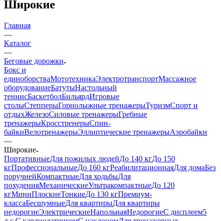
Широкие
Главная
—
Каталог
—
Беговые дорожки
Бокс и
единоборства
Мототехника
Электротранспорт
Массажное
оборудование
Батуты
Настольный
теннис
Баскетбол
Бильярд
Игровые
столы
Степперы
Горнолыжные тренажеры
Туризм
Спорт и
отдых
Железо
Силовые тренажеры
Гребные
тренажеры
Кросстренеры
Спин-
байки
Велотренажеры
Эллиптические тренажеры
Аэробайки
—
Широкие
Портативные
Для пожилых людей
До 140 кг
До 150
кг
Профессиональные
До 160 кг
Реабилитационная
Для дома
Без
поручней
Компактные
Для ходьбы
Для
похудения
Механические
Ультракомпактные
До 120
кг
Мини
Плоские
Тонкие
До 130 кг
Премиум-
класса
Бесшумные
Для квартиры
Для квартиры
недорогие
Электрические
Напольная
Недорогие
С дисплеем
5
л.с.
С кардиодатчиком
С наклоном
Для тренажерных