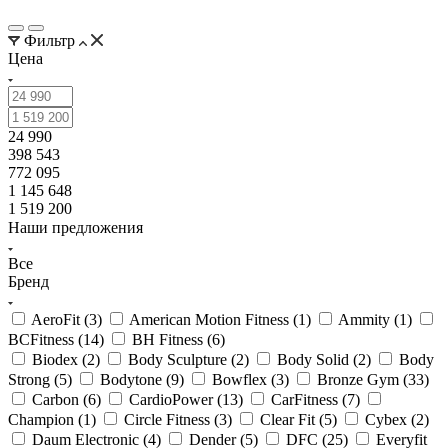
Фильтр
Цена
24 990
398 543
772 095
1 145 648
1 519 200
Наши предложения
Все
Бренд
AeroFit (
3
)
American Motion Fitness (
1
)
Ammity (
1
)
BCFitness (
14
)
BH Fitness (
6
)
Biodex (
2
)
Body Sculpture (
2
)
Body Solid (
2
)
Body
Strong (
5
)
Bodytone (
9
)
Bowflex (
3
)
Bronze Gym (
33
)
Carbon (
6
)
CardioPower (
13
)
CarFitness (
7
)
Champion (
1
)
Circle Fitness (
3
)
Clear Fit (
5
)
Cybex (
2
)
Daum Electronic (
4
)
Dender (
5
)
DFC (
25
)
Everyfit