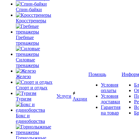
Спин-байки
Кросстренеры
Гребные
тренажеры
Силовые
тренажеры
Помощь
Информ
Железо
Условия
Бл
Спорт и отдых
оплаты
О
Услуги
Условия
П
Туризм
Акции
доставки
Р
Гарантия
В
на товар
Б
Бокс и
единоборства
Горнолыжные