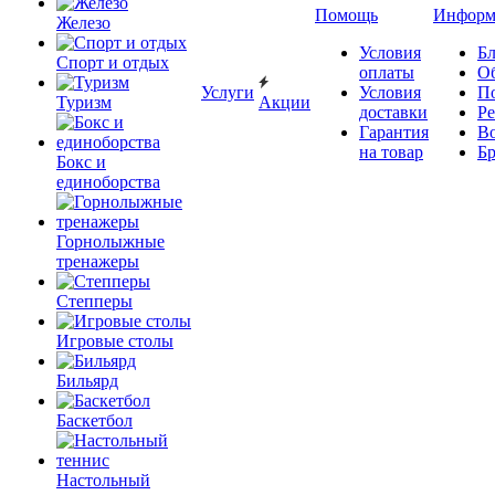
Помощь
Информ
Железо
Условия
Бл
Спорт и отдых
оплаты
О
Услуги
Условия
П
Туризм
Акции
доставки
Р
Гарантия
В
на товар
Б
Бокс и
единоборства
Горнолыжные
тренажеры
Степперы
Игровые столы
Бильярд
Баскетбол
Настольный