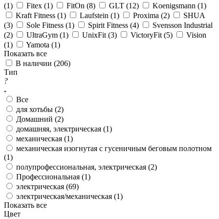
(
1
)
Fitex (
1
)
FitOn (
8
)
GLT (
12
)
Koenigsmann (
1
)
Kraft Fitness (
1
)
Laufstein (
1
)
Proxima (
2
)
SHUA
(
3
)
Sole Fitness (
1
)
Spirit Fitness (
4
)
Svensson Industrial
(
2
)
UltraGym (
1
)
UnixFit (
3
)
VictoryFit (
5
)
Vision
(
1
)
Yamota (
1
)
Показать все
В наличии (
206
)
Тип
?
Все
для хотьбы (
2
)
Домашний (
2
)
домашняя, электрическая (
1
)
механическая (
1
)
механическая изогнутая с гусеничным беговым полотном
(
1
)
полупрофессиональная, электрическая (
2
)
Профессиональная (
1
)
электрическая (
69
)
электрическая/механическая (
1
)
Показать все
Цвет