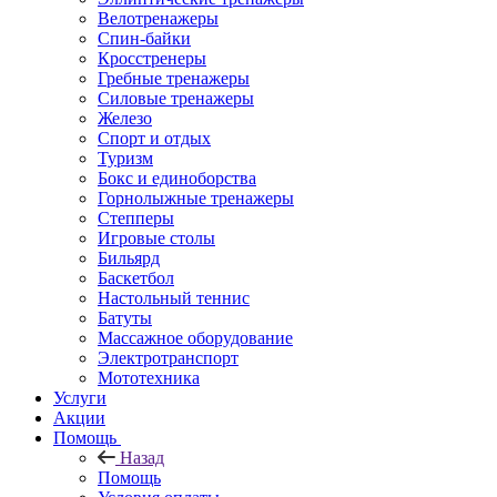
Велотренажеры
Спин-байки
Кросстренеры
Гребные тренажеры
Силовые тренажеры
Железо
Спорт и отдых
Туризм
Бокс и единоборства
Горнолыжные тренажеры
Степперы
Игровые столы
Бильярд
Баскетбол
Настольный теннис
Батуты
Массажное оборудование
Электротранспорт
Мототехника
Услуги
Акции
Помощь
Назад
Помощь