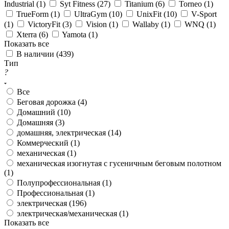
Industrial (
1
)
Syt Fitness (
27
)
Titanium (
6
)
Torneo (
1
)
TrueForm (
1
)
UltraGym (
10
)
UnixFit (
10
)
V-Sport
(
1
)
VictoryFit (
3
)
Vision (
1
)
Wallaby (
1
)
WNQ (
1
)
Xterra (
6
)
Yamota (
1
)
Показать все
В наличии (
439
)
Тип
?
Все
Беговая дорожка (
4
)
Домашний (
10
)
Домашняя (
3
)
домашняя, электрическая (
14
)
Коммерческий (
1
)
механическая (
1
)
механическая изогнутая с гусеничным беговым полотном
(
1
)
Полупрофессиональная (
1
)
Профессиональная (
1
)
электрическая (
196
)
электрическая/механическая (
1
)
Показать все