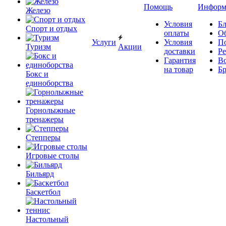
Помощь
Информ
Железо
Условия
Бл
Спорт и отдых
оплаты
О
Услуги
Условия
П
Туризм
Акции
доставки
Р
Гарантия
В
на товар
Б
Бокс и
единоборства
Горнолыжные
тренажеры
Степперы
Игровые столы
Бильярд
Баскетбол
Настольный