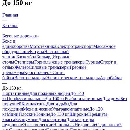
До 150 кг
Главная
—
Каталог
—
Беговые дорожки
Бокс и
единоборства
Мототехника
Электротранспорт
Массажное
оборудование
Батуты
Настольный
теннис
Баскетбол
Бильярд
Игровые
столы
Степперы
Горнолыжные тренажеры
Туризм
Спорт и
отдых
Железо
Силовые тренажеры
Гребные
тренажеры
Кросстренеры
Спин-
байки
Велотренажеры
Эллиптические тренажеры
Аэробайки
—
До 150 кг
Портативные
Для пожилых людей
До 140
кг
Профессиональные
До 160 кг
Реабилитационная
Для дома
Без
поручней
Компактные
Для ходьбы
Для
похудения
Механические
Ультракомпактные
До 120
кг
Мини
Плоские
Тонкие
До 130 кг
Широкие
Премиум-
класса
Бесшумные
Для квартиры
Для квартиры
недорогие
Электрические
Напольная
Недорогие
С дисплеем
5
л.с.
С кардиодатчиком
С наклоном
Для тренажерных