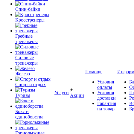
Спин-байки
Кросстренеры
Гребные
тренажеры
Силовые
тренажеры
Помощь
Информ
Железо
Условия
Бл
Спорт и отдых
оплаты
О
Услуги
Условия
П
Туризм
Акции
доставки
Р
Гарантия
В
на товар
Б
Бокс и
единоборства
Горнолыжные