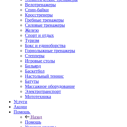
Велотренажеры
Спин-байки
Кросстренеры
Гребные тренажеры
Силовые тренажеры
Железо
Спорт и отдых
Туризм
Бокс и единоборства
Горнолыжные тренажеры
Степперы
Игровые столы
Бильярд
Баскетбол
Настольный теннис
Батуты
Массажное оборудование
Электротранспорт
Мототехника
Услуги
Акции
Помощь
Назад
Помощь