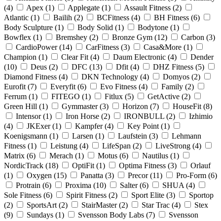
(
4
)
Apex (
1
)
Applegate (
1
)
Assault Fitness (
2
)
Atlantic (
1
)
Bailih (
2
)
BCFitness (
4
)
BH Fitness (
6
)
Body Sculpture (
1
)
Body Solid (
1
)
Bodytone (
1
)
Bowflex (
1
)
Bremshey (
2
)
Bronze Gym (
12
)
Carbon (
3
)
CardioPower (
14
)
CarFitness (
3
)
Casa&More (
1
)
Champion (
1
)
Clear Fit (
4
)
Daum Electronic (
4
)
Dender
(
10
)
Deus (
2
)
DFC (
13
)
Dfit (
4
)
DHZ Fitness (
5
)
Diamond Fitness (
4
)
DKN Technology (
4
)
Domyos (
2
)
Eurofit (
7
)
Everyfit (
6
)
Evo Fitness (
4
)
Family (
2
)
Ferrum (
1
)
FITEGO (
1
)
Fitlux (
5
)
GetActive (
2
)
Green Hill (
1
)
Gymmaster (
3
)
Horizon (
7
)
HouseFit (
8
)
Intensor (
1
)
Iron Horse (
2
)
IRONBULL (
2
)
Izhimio
(
4
)
JKExer (
1
)
Kampfer (
4
)
Key Point (
1
)
Koenigsmann (
1
)
Larsen (
1
)
Laufstein (
3
)
Lehmann
Fitness (
1
)
Leistung (
4
)
LifeSpan (
2
)
LiveStrong (
4
)
Matrix (
6
)
Merach (
1
)
Motus (
6
)
Nautilus (
1
)
NordicTrack (
18
)
OptiFit (
1
)
Optima Fitness (
3
)
Orlauf
(
1
)
Oxygen (
15
)
Panatta (
3
)
Precor (
11
)
Pro-Form (
6
)
Protrain (
6
)
Proxima (
10
)
Salter (
6
)
SHUA (
4
)
Sole Fitness (
6
)
Spirit Fitness (
2
)
Sport Elite (
3
)
Sportop
(
2
)
SportsArt (
2
)
StairMaster (
2
)
Star Trac (
4
)
Stex
(
9
)
Sundays (
1
)
Svensson Body Labs (
7
)
Svensson