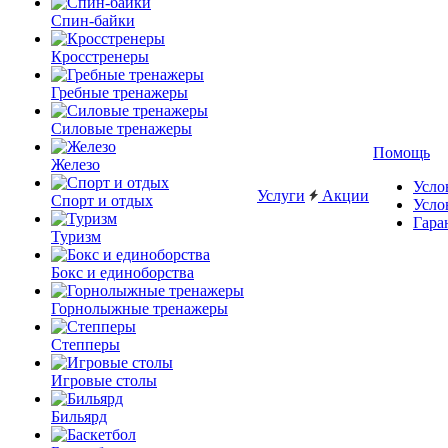
Спин-байки
Кросстренеры
Гребные тренажеры
Силовые тренажеры
Помощь
Железо
Усло
Услуги
Акции
Спорт и отдых
Усло
Гара
Туризм
Бокс и единоборства
Горнолыжные тренажеры
Степперы
Игровые столы
Бильярд