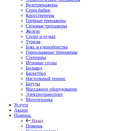
Велотренажеры
Спин-байки
Кросстренеры
Гребные тренажеры
Силовые тренажеры
Железо
Спорт и отдых
Туризм
Бокс и единоборства
Горнолыжные тренажеры
Степперы
Игровые столы
Бильярд
Баскетбол
Настольный теннис
Батуты
Массажное оборудование
Электротранспорт
Мототехника
Услуги
Акции
Помощь
Назад
Помощь