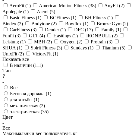
AeroFit (
1
)
American Motion Fitness (
38
)
AnyFit (
2
)
Applegate (
1
)
Atemi (
5
)
Basic Fitness (
1
)
BCFitness (
1
)
BH Fitness (
1
)
Biodex (
2
)
Bodytone (
2
)
Bowflex (
1
)
Bronze Gym (
2
)
CarFitness (
3
)
Dender (
1
)
DFC (
17
)
Family (
1
)
Funfit (
3
)
GLT (
4
)
Hasttings (
1
)
IRONBULL (
2
)
Leistung (
1
)
MBH (
2
)
Oxygen (
2
)
Protrain (
3
)
SHUA (
1
)
Spirit Fitness (
3
)
Sundays (
1
)
Titanium (
5
)
UnixFit (
2
)
VictoryFit (
1
)
Показать все
В наличии (
111
)
Тип
?
Все
Беговая дорожка (
1
)
для хотьбы (
1
)
механическая (
2
)
электрическая (
35
)
Цвет
Все
Максимальный вес пользователя, кг