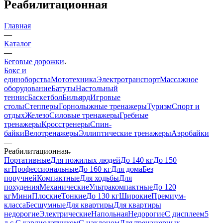
Реабилитационная
Главная
—
Каталог
—
Беговые дорожки
Бокс и
единоборства
Мототехника
Электротранспорт
Массажное
оборудование
Батуты
Настольный
теннис
Баскетбол
Бильярд
Игровые
столы
Степперы
Горнолыжные тренажеры
Туризм
Спорт и
отдых
Железо
Силовые тренажеры
Гребные
тренажеры
Кросстренеры
Спин-
байки
Велотренажеры
Эллиптические тренажеры
Аэробайки
—
Реабилитационная
Портативные
Для пожилых людей
До 140 кг
До 150
кг
Профессиональные
До 160 кг
Для дома
Без
поручней
Компактные
Для ходьбы
Для
похудения
Механические
Ультракомпактные
До 120
кг
Мини
Плоские
Тонкие
До 130 кг
Широкие
Премиум-
класса
Бесшумные
Для квартиры
Для квартиры
недорогие
Электрические
Напольная
Недорогие
С дисплеем
5
л.с.
С кардиодатчиком
С наклоном
Для тренажерных