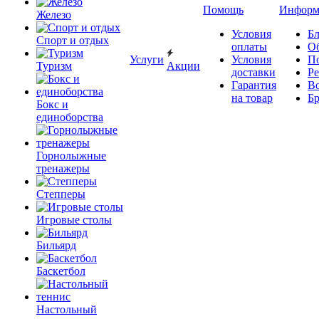
Помощь
Информ
Железо
Условия
Бл
Спорт и отдых
оплаты
О
Услуги
Условия
П
Туризм
Акции
доставки
Р
Гарантия
В
на товар
Б
Бокс и
единоборства
Горнолыжные
тренажеры
Степперы
Игровые столы
Бильярд
Баскетбол
Настольный