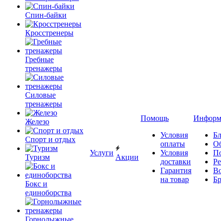
Спин-байки
Кросстренеры
Гребные
тренажеры
Силовые
тренажеры
Помощь
Информ
Железо
Условия
Бл
Спорт и отдых
оплаты
О
Услуги
Условия
П
Туризм
Акции
доставки
Р
Гарантия
В
на товар
Б
Бокс и
единоборства
Горнолыжные