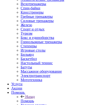
Велотренажеры
Спин-байки
Кросстренеры
Гребные тренажеры
Силовые тренажеры
Железо
Спорт и отдых
Туризм
Бокс и единоборства
Горнолыжные тренажеры
Степперы
Игровые столы
Бильярд
Баскетбол
Настольный теннис
Батуты
Массажное оборудование
Электротранспорт
Мототехника
Услуги
Акции
Помощь
Назад
Помощь