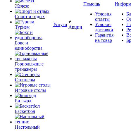
Помощь
Информ
Железо
Условия
Бл
Спорт и отдых
оплаты
О
Услуги
Условия
П
Туризм
Акции
доставки
Р
Гарантия
В
на товар
Б
Бокс и
единоборства
Горнолыжные
тренажеры
Степперы
Игровые столы
Бильярд
Баскетбол
Настольный