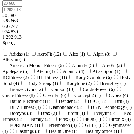
20 580
338 663
656 747
974 830
1 292 913
Бренд
Adidas (
1
)
AeroFit (
12
)
Alex (
1
)
Alpin (
8
)
Altezani (
1
)
American Motion Fitness (
6
)
Ammity (
5
)
AnyFit (
2
)
Applegate (
6
)
Atemi (
3
)
Atlantic (
4
)
Atlas Sport (
1
)
BCFitness (
2
)
BH Fitness (
11
)
Body Sculpture (
6
)
Body
Solid (
4
)
Body Strong (
1
)
Bodytone (
2
)
Bremshey (
1
)
Bronze Gym (
12
)
Carbon (
10
)
CardioPower (
6
)
Circle Fitness (
8
)
Clear Fit (
6
)
Concept 2 (
1
)
Cybex (
4
)
Daum Electronic (
11
)
Dender (
2
)
DFC (
18
)
Dfit (
3
)
DHZ Fitness (
3
)
Diamondback (
3
)
DKN Technology (
1
)
Domyos (
3
)
Drax (
2
)
Eurofit (
1
)
Everyfit (
5
)
Evo
Fitness (
8
)
Family (
2
)
Fitex (
4
)
FitOn (
1
)
Fitronix (
4
)
FOREMAN (
1
)
Freemotion (
3
)
GLT (
1
)
Gymmaster
(
3
)
Hasttings (
3
)
Health One (
1
)
Healthy office (
1
)