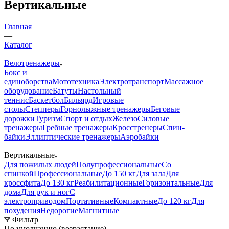
Вертикальные
Главная
—
Каталог
—
Велотренажеры
Бокс и
единоборства
Мототехника
Электротранспорт
Массажное
оборудование
Батуты
Настольный
теннис
Баскетбол
Бильярд
Игровые
столы
Степперы
Горнолыжные тренажеры
Беговые
дорожки
Туризм
Спорт и отдых
Железо
Силовые
тренажеры
Гребные тренажеры
Кросстренеры
Спин-
байки
Эллиптические тренажеры
Аэробайки
—
Вертикальные
Для пожилых людей
Полупрофессиональные
Со
спинкой
Профессиональные
До 150 кг
Для зала
Для
кроссфита
До 130 кг
Реабилитационные
Горизонтальные
Для
дома
Для рук и ног
С
электроприводом
Портативные
Компактные
До 120 кг
Для
похудения
Недорогие
Магнитные
Фильтр
По умолчанию (возрастание)