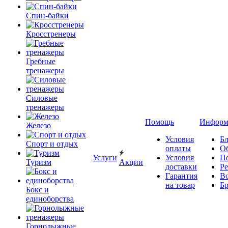
Спин-байки
Кросстренеры
Гребные
тренажеры
Силовые
тренажеры
Помощь
Информ
Железо
Условия
Бл
Спорт и отдых
оплаты
О
Услуги
Условия
П
Туризм
Акции
доставки
Р
Гарантия
В
на товар
Б
Бокс и
единоборства
Горнолыжные