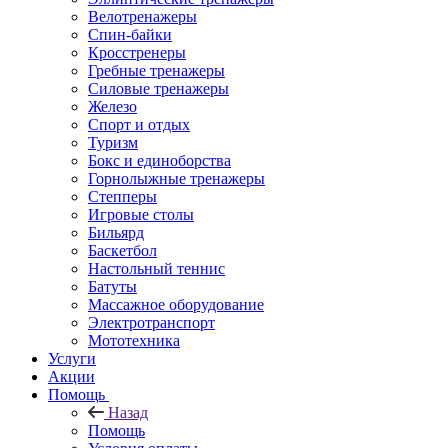
Велотренажеры
Спин-байки
Кросстренеры
Гребные тренажеры
Силовые тренажеры
Железо
Спорт и отдых
Туризм
Бокс и единоборства
Горнолыжные тренажеры
Степперы
Игровые столы
Бильярд
Баскетбол
Настольный теннис
Батуты
Массажное оборудование
Электротранспорт
Мототехника
Услуги
Акции
Помощь
Назад
Помощь