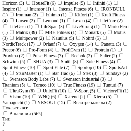
Horizon (
3
)
HouseFit (
6
)
Impulse (
5
)
Infiniti (
1
)
Inspire (
1
)
Intensor (
1
)
Intenza Fitness (
6
)
IRONBULL
(
1
)
Ironman (
2
)
Izhimio (
1
)
Kitfort (
1
)
Kraft Fitness
(
4
)
Larsen (
2
)
Lemond (
1
)
Lexco (
4
)
LifeCore (
2
)
LifeGear (
1
)
LifeSpan (
3
)
LiveStrong (
1
)
Mario Ferri
(
1
)
Matrix (
39
)
MBH Fitness (
1
)
Monark (
5
)
Motus
(
3
)
Multipower (
2
)
Nautilus (
5
)
Nohrd (
5
)
NordicTrack (
17
)
Orlauf (
7
)
Oxygen (
14
)
Panatta (
3
)
Precor (
6
)
Pro-Form (
4
)
ProfiGym (
1
)
Protrain (
1
)
Proxima (
2
)
Pulse Fitness (
3
)
Reebok (
2
)
Salter (
2
)
Schwinn (
5
)
SHUA (
3
)
Smith (
8
)
Sole Fitness (
4
)
Spirit Fitness (
10
)
Sport Elite (
7
)
Sportop (
10
)
SportsArt
(
4
)
StairMaster (
1
)
Star Trac (
6
)
Stex (
3
)
Sundays (
2
)
Svensson Body Labs (
7
)
Svensson Industrial (
3
)
Titanium (
5
)
Torneo (
10
)
True Fitness (
19
)
Tunturi (
7
)
UltraGym (
6
)
UnixFit (
10
)
V-Sport (
5
)
VictoryFit (
1
)
Vision (
10
)
WNQ (
6
)
X-trend (
2
)
Xterra (
5
)
Yamaguchi (
1
)
YESOUL (
15
)
Велотренажеры (
2
)
Показать все
В наличии (
565
)
Тип
?