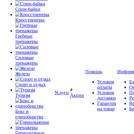
Спин-байки
Кросстренеры
Гребные
тренажеры
Силовые
тренажеры
Помощь
Информ
Железо
Условия
Бл
Спорт и отдых
оплаты
О
Услуги
Условия
П
Туризм
Акции
доставки
Р
Гарантия
В
на товар
Б
Бокс и
единоборства
Горнолыжные