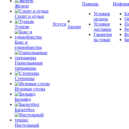
Помощь
Информ
Железо
Условия
Бл
Спорт и отдых
оплаты
О
Услуги
Условия
П
Туризм
Акции
доставки
Р
Гарантия
В
на товар
Б
Бокс и
единоборства
Горнолыжные
тренажеры
Степперы
Игровые столы
Бильярд
Баскетбол
Настольный