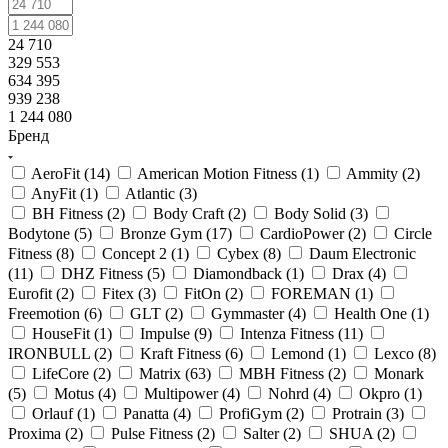
24 710
329 553
634 395
939 238
1 244 080
Бренд
AeroFit (
14
)
American Motion Fitness (
1
)
Ammity (
2
)
AnyFit (
1
)
Atlantic (
3
)
BH Fitness (
2
)
Body Craft (
2
)
Body Solid (
3
)
Bodytone (
5
)
Bronze Gym (
17
)
CardioPower (
2
)
Circle
Fitness (
8
)
Concept 2 (
1
)
Cybex (
8
)
Daum Electronic
(
11
)
DHZ Fitness (
5
)
Diamondback (
1
)
Drax (
4
)
Eurofit (
2
)
Fitex (
3
)
FitOn (
2
)
FOREMAN (
1
)
Freemotion (
6
)
GLT (
2
)
Gymmaster (
4
)
Health One (
1
)
HouseFit (
1
)
Impulse (
9
)
Intenza Fitness (
11
)
IRONBULL (
2
)
Kraft Fitness (
6
)
Lemond (
1
)
Lexco (
8
)
LifeCore (
2
)
Matrix (
63
)
MBH Fitness (
2
)
Monark
(
5
)
Motus (
4
)
Multipower (
4
)
Nohrd (
4
)
Okpro (
1
)
Orlauf (
1
)
Panatta (
4
)
ProfiGym (
2
)
Protrain (
3
)
Proxima (
2
)
Pulse Fitness (
2
)
Salter (
2
)
SHUA (
2
)