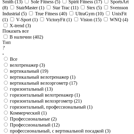
Smith (
13
)
Sole Fitness (
5
)
Spirit Fitness (
17
)
SportsArt
(
8
)
StairMaster (
1
)
Star Trac (
11
)
Stex (
5
)
Svensson
Industrial (
5
)
True Fitness (
40
)
UltraGym (
10
)
UnixFit
(
1
)
V-Sport (
1
)
VictoryFit (
1
)
Vision (
15
)
WNQ (
4
)
X-trend (
3
)
Показать все
В наличии (
402
)
Тип
?
Все
велотренажер (
3
)
вертикальный (
19
)
вертикальный велотренажер (
1
)
вертикальный велоэргометр (
17
)
горизонтальный (
13
)
горизонтальный велотренажер (
1
)
горизонтальный велоэргометр (
21
)
горизонтальный, профессиональный (
1
)
Коммерческий (
1
)
Профессиональные (
2
)
Профессиональный (
12
)
профессиональный, с вертикальной посадкой (
3
)