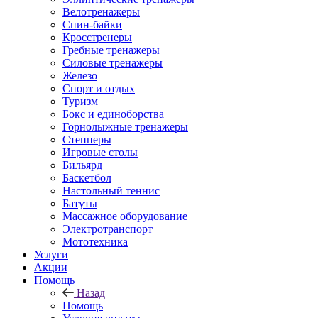
Велотренажеры
Спин-байки
Кросстренеры
Гребные тренажеры
Силовые тренажеры
Железо
Спорт и отдых
Туризм
Бокс и единоборства
Горнолыжные тренажеры
Степперы
Игровые столы
Бильярд
Баскетбол
Настольный теннис
Батуты
Массажное оборудование
Электротранспорт
Мототехника
Услуги
Акции
Помощь
Назад
Помощь