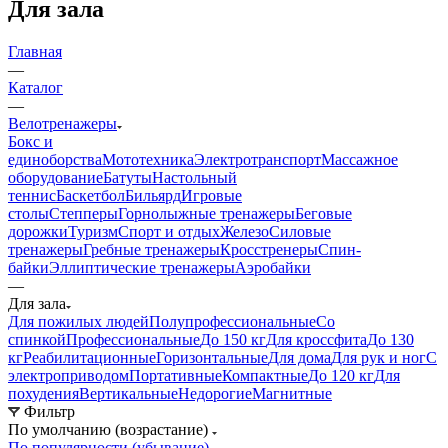
Для зала
Главная
—
Каталог
—
Велотренажеры
Бокс и
единоборства
Мототехника
Электротранспорт
Массажное
оборудование
Батуты
Настольный
теннис
Баскетбол
Бильярд
Игровые
столы
Степперы
Горнолыжные тренажеры
Беговые
дорожки
Туризм
Спорт и отдых
Железо
Силовые
тренажеры
Гребные тренажеры
Кросстренеры
Спин-
байки
Эллиптические тренажеры
Аэробайки
—
Для зала
Для пожилых людей
Полупрофессиональные
Со
спинкой
Профессиональные
До 150 кг
Для кроссфита
До 130
кг
Реабилитационные
Горизонтальные
Для дома
Для рук и ног
С
электроприводом
Портативные
Компактные
До 120 кг
Для
похудения
Вертикальные
Недорогие
Магнитные
Фильтр
По умолчанию (возрастание)
По популярности (убывание)