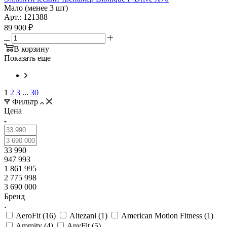
Мало (менее 3 шт)
Арт.: 121388
89 900
₽
В корзину
Показать еще
1
2
3
...
30
Фильтр
Цена
33 990
947 993
1 861 995
2 775 998
3 690 000
Бренд
AeroFit (
16
)
Altezani (
1
)
American Motion Fitness (
1
)
Ammity (
4
)
AnyFit (
5
)