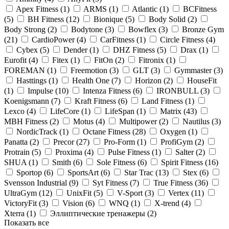
Apex Fitness (
1
)
ARMS (
1
)
Atlantic (
1
)
BCFitness
(
5
)
BH Fitness (
12
)
Bionique (
5
)
Body Solid (
2
)
Body Strong (
2
)
Bodytone (
3
)
Bowflex (
3
)
Bronze Gym
(
21
)
CardioPower (
4
)
CarFitness (
1
)
Circle Fitness (
4
)
Cybex (
5
)
Dender (
1
)
DHZ Fitness (
5
)
Drax (
1
)
Eurofit (
4
)
Fitex (
1
)
FitOn (
2
)
Fitronix (
1
)
FOREMAN (
1
)
Freemotion (
3
)
GLT (
3
)
Gymmaster (
3
)
Hasttings (
1
)
Health One (
7
)
Horizon (
2
)
HouseFit
(
1
)
Impulse (
10
)
Intenza Fitness (
6
)
IRONBULL (
3
)
Koenigsmann (
7
)
Kraft Fitness (
6
)
Land Fitness (
1
)
Lexco (
4
)
LifeCore (
1
)
LifeSpan (
1
)
Matrix (
43
)
MBH Fitness (
2
)
Motus (
4
)
Multipower (
2
)
Nautilus (
3
)
NordicTrack (
1
)
Octane Fitness (
28
)
Oxygen (
1
)
Panatta (
2
)
Precor (
27
)
Pro-Form (
1
)
ProfiGym (
2
)
Protrain (
5
)
Proxima (
4
)
Pulse Fitness (
1
)
Salter (
2
)
SHUA (
1
)
Smith (
6
)
Sole Fitness (
6
)
Spirit Fitness (
16
)
Sportop (
6
)
SportsArt (
6
)
Star Trac (
13
)
Stex (
6
)
Svensson Industrial (
9
)
Syt Fitness (
7
)
True Fitness (
36
)
UltraGym (
12
)
UnixFit (
5
)
V-Sport (
3
)
Vertex (
11
)
VictoryFit (
3
)
Vision (
6
)
WNQ (
1
)
X-trend (
4
)
Xterra (
1
)
Эллиптические тренажеры (
2
)
Показать все