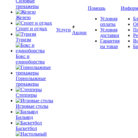
Силовые
тренажеры
Помощь
Информ
Железо
Условия
Бл
оплаты
О
Спорт и отдых
Услуги
Условия
П
Акции
доставки
Р
Туризм
Гарантия
В
на товар
Б
Бокс и
единоборства
Горнолыжные
тренажеры
Степперы
Игровые столы
Бильярд
Баскетбол