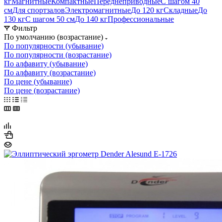
кг
Магнитные
Компактные
Переднеприводные
С шагом 40
см
Для спортзалов
Электромагнитные
До 120 кг
Складные
До
130 кг
С шагом 50 см
До 140 кг
Профессиональные
Фильтр
По умолчанию (возрастание)
По популярности (убывание)
По популярности (возрастание)
По алфавиту (убывание)
По алфавиту (возрастание)
По цене (убывание)
По цене (возрастание)