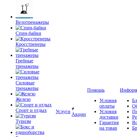
Велотренажеры
Спин-байки
Кросстренеры
Гребные
тренажеры
Силовые
тренажеры
Помощь
Информ
Железо
Условия
Бл
оплаты
О
Спорт и отдых
Услуги
Условия
П
Акции
доставки
Р
Туризм
Гарантия
В
на товар
Б