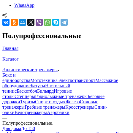
WhatsApp
Полупрофессиональные
Главная
—
Каталог
—
Эллиптические тренажеры
Бокс и
единоборства
Мототехника
Электротранспорт
Массажное
оборудование
Батуты
Настольный
теннис
Баскетбол
Бильярд
Игровые
столы
Степперы
Горнолыжные тренажеры
Беговые
дорожки
Туризм
Спорт и отдых
Железо
Силовые
тренажеры
Гребные тренажеры
Кросстренеры
Спин-
байки
Велотренажеры
Аэробайки
—
Полупрофессиональные
Для дома
До 150