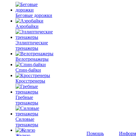
Беговые дорожки
Аэробайки
Эллиптические
тренажеры
Велотренажеры
Спин-байки
Кросстренеры
Гребные
тренажеры
Силовые
тренажеры
Помощь
Информ
Железо