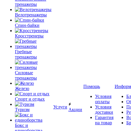
тренажеры
Велотренажеры
Спин-байки
Кросстренеры
Гребные
тренажеры
Силовые
тренажеры
Помощь
Информ
Железо
Условия
Бл
Спорт и отдых
оплаты
О
Услуги
Условия
П
Туризм
Акции
доставки
Р
Гарантия
В
на товар
Б
Бокс и
единоборства