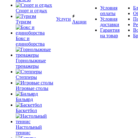
Условия
Бл
Спорт и отдых
оплаты
О
Услуги
Условия
П
Туризм
Акции
доставки
Р
Гарантия
В
на товар
Б
Бокс и
единоборства
Горнолыжные
тренажеры
Степперы
Игровые столы
Бильярд
Баскетбол
Настольный
теннис