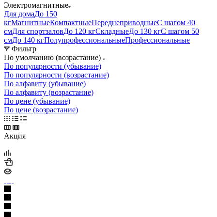
Электромагнитные
Для дома
До 150
кг
Магнитные
Компактные
Переднеприводные
С шагом 40
см
Для спортзалов
До 120 кг
Складные
До 130 кг
С шагом 50
см
До 140 кг
Полупрофессиональные
Профессиональные
Фильтр
По умолчанию (возрастание)
По популярности (убывание)
По популярности (возрастание)
По алфавиту (убывание)
По алфавиту (возрастание)
По цене (убывание)
По цене (возрастание)
Акция