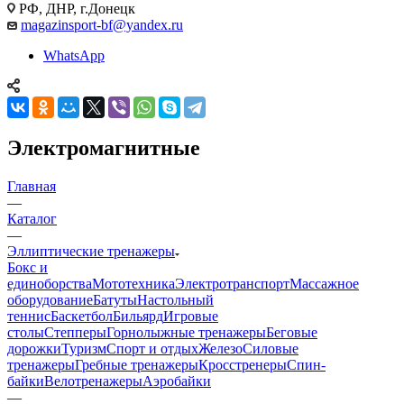
РФ, ДНР, г.Донецк
magazinsport-bf@yandex.ru
WhatsApp
Электромагнитные
Главная
—
Каталог
—
Эллиптические тренажеры
Бокс и
единоборства
Мототехника
Электротранспорт
Массажное
оборудование
Батуты
Настольный
теннис
Баскетбол
Бильярд
Игровые
столы
Степперы
Горнолыжные тренажеры
Беговые
дорожки
Туризм
Спорт и отдых
Железо
Силовые
тренажеры
Гребные тренажеры
Кросстренеры
Спин-
байки
Велотренажеры
Аэробайки
—