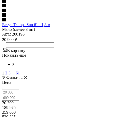
Батут Tramps Sun 6’ – 1,8 м
Мало (менее 3 шт)
Арт.: 200196
20 900
₽
В корзину
Показать еще
1
2
3
...
61
Фильтр
Цена
20 300
189 975
359 650
529 325