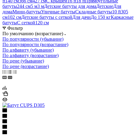
ft
140 см
366 см
427 см
С крышей
16 ft
18 ft
Прямоугольные
батуты
244 см
5 м
3 м
Детские батуты для дома
Детские
Для
дома
Мини-батуты
Уличные батуты
Складные батуты
10 ft
305
см
102 см
Детские батуты с сеткой
Для дачи
До 150 кг
Каркасные
батуты
С сеткой
120 см
Фильтр
По умолчанию (возрастание)
По популярности (убывание)
По популярности (возрастание)
По алфавиту (убывание)
По алфавиту (возрастание)
По цене (убывание)
По цене (возрастание)