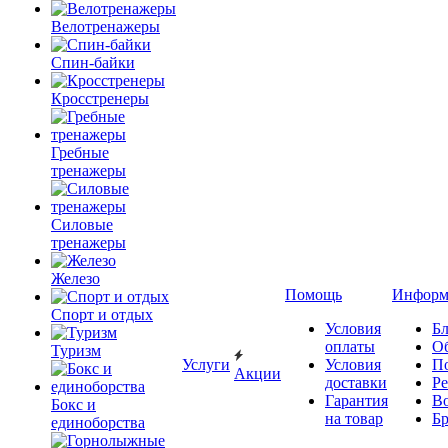
Велотренажеры
Спин-байки
Кросстренеры
Гребные
тренажеры
Силовые
тренажеры
Железо
Помощь
Информ
Спорт и отдых
Условия
Бл
оплаты
О
Туризм
Услуги
Условия
П
Акции
доставки
Р
Гарантия
В
Бокс и
на товар
Б
единоборства