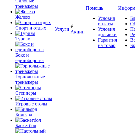
Силовые
тренажеры
Помощь
Информ
Железо
Условия
Бл
оплаты
О
Спорт и отдых
Услуги
Условия
П
Акции
доставки
Р
Туризм
Гарантия
В
на товар
Б
Бокс и
единоборства
Горнолыжные
тренажеры
Степперы
Игровые столы
Бильярд
Баскетбол