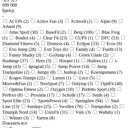
699 000
Бренд
ACON (
2
)
Active Fun (
3
)
Actiwell (
1
)
Alpin (
9
)
Arland (
9
)
Atlas Sport (
30
)
BaseFit (
2
)
Berg (
106
)
Blue Frog
(
1
)
Bradex (
4
)
Clear Fit (
23
)
CUPS (
1
)
DFC (
53
)
Diamond Fitness (
5
)
Domyos (
4
)
Eclipse (
33
)
Ecos (
9
)
Evo Jump (
28
)
Exit Toys (
6
)
Family (
4
)
Funfit (
13
)
Funny Sharky (
3
)
GoJump (
4
)
Green Glade (
2
)
Hasttings (
37
)
Hero (
3
)
Hooper (
1
)
Hudora (
1
)
i-
Jump (
43
)
Igragrad (
5
)
Jump Power (
14
)
Jump
Trampoline (
2
)
Jumpy (
8
)
Junhop (
2
)
Koenigsmann (
7
)
Kogee-Tramps (
22
)
Larsen (
1
)
Leco (
5
)
Moove&Fun (
2
)
NeoSport (
7
)
Onlytop (
3
)
OptiFit (
48
)
Optima Fitness (
2
)
Oxygen (
10
)
Perfetto Sport (
10
)
Perfexo (
8
)
Proxima (
17
)
Scholle (
17
)
Smile (
4
)
Sport Elite (
23
)
SportsPower (
4
)
Springfree (
94
)
Start
Line (
13
)
Sundays (
25
)
Swollen (
76
)
Trampoline (
2
)
Triumph Nord (
14
)
UnixFit (
31
)
Vuly (
3
)
Wallaby (
1
)
Winner (
3
)
Yarton (
8
)
Показать все