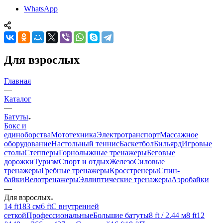
WhatsApp
Для взрослых
Главная
—
Каталог
—
Батуты
Бокс и
единоборства
Мототехника
Электротранспорт
Массажное
оборудование
Настольный теннис
Баскетбол
Бильярд
Игровые
столы
Степперы
Горнолыжные тренажеры
Беговые
дорожки
Туризм
Спорт и отдых
Железо
Силовые
тренажеры
Гребные тренажеры
Кросстренеры
Спин-
байки
Велотренажеры
Эллиптические тренажеры
Аэробайки
—
Для взрослых
14 ft
183 см
6 ft
С внутренней
сеткой
Профессиональные
Большие батуты
8 ft / 2.44 м
8 ft
12