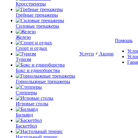
Кросстренеры
Гребные тренажеры
Силовые тренажеры
Железо
Помощь
Спорт и отдых
Усло
Услуги
Акции
Усло
Туризм
Гара
Бокс и единоборства
Горнолыжные тренажеры
Степперы
Игровые столы
Бильярд
Баскетбол
Настольный теннис