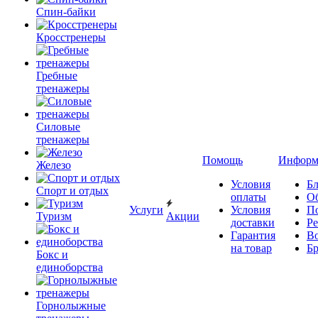
Спин-байки
Кросстренеры
Гребные
тренажеры
Силовые
тренажеры
Помощь
Информ
Железо
Условия
Бл
Спорт и отдых
оплаты
О
Услуги
Условия
П
Туризм
Акции
доставки
Р
Гарантия
В
на товар
Б
Бокс и
единоборства
Горнолыжные