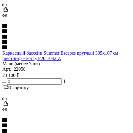
Каркасный бассейн Summer Escapes круглый 305х107 см
(лестница+тент), P20-1042-Z
Мало (менее 3 шт)
Арт.: 22058
23 100
₽
В корзину