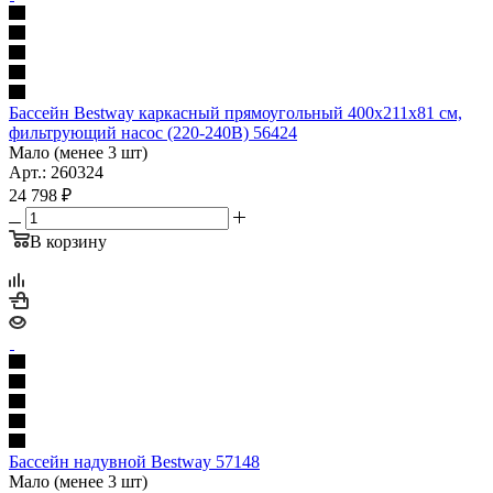
Бассейн Bestway каркасный прямоугольный 400х211х81 см,
фильтрующий насос (220-240В) 56424
Мало (менее 3 шт)
Арт.: 260324
24 798
₽
В корзину
Бассейн надувной Bestway 57148
Мало (менее 3 шт)