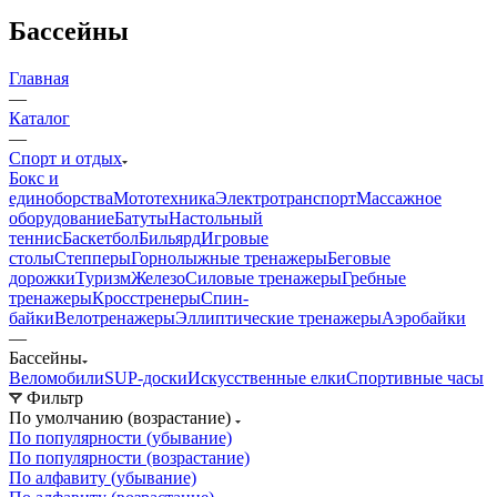
Бассейны
Главная
—
Каталог
—
Спорт и отдых
Бокс и
единоборства
Мототехника
Электротранспорт
Массажное
оборудование
Батуты
Настольный
теннис
Баскетбол
Бильярд
Игровые
столы
Степперы
Горнолыжные тренажеры
Беговые
дорожки
Туризм
Железо
Силовые тренажеры
Гребные
тренажеры
Кросстренеры
Спин-
байки
Велотренажеры
Эллиптические тренажеры
Аэробайки
—
Бассейны
Веломобили
SUP-доски
Искусственные елки
Спортивные часы
Фильтр
По умолчанию (возрастание)
По популярности (убывание)
По популярности (возрастание)
По алфавиту (убывание)