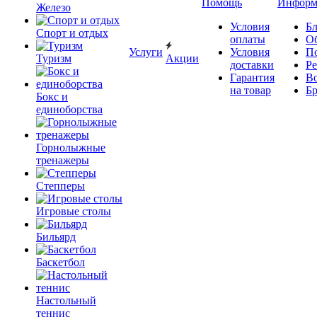
Помощь
Информ
Железо
Условия
Бл
Спорт и отдых
оплаты
О
Услуги
Условия
П
Туризм
Акции
доставки
Р
Гарантия
В
на товар
Б
Бокс и
единоборства
Горнолыжные
тренажеры
Степперы
Игровые столы
Бильярд
Баскетбол
Настольный
теннис