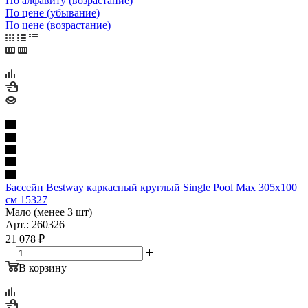
По алфавиту (возрастание)
По цене (убывание)
По цене (возрастание)
Бассейн Bestway каркасный круглый Single Pool Max 305х100
см 15327
Мало (менее 3 шт)
Арт.: 260326
21 078
₽
В корзину