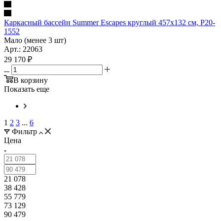
Каркасный бассейн Summer Escapes круглый 457х132 см, P20-
1552
Мало (менее 3 шт)
Арт.: 22063
29 170
₽
В корзину
Показать еще
1
2
3
...
6
Фильтр
Цена
21 078
38 428
55 779
73 129
90 479