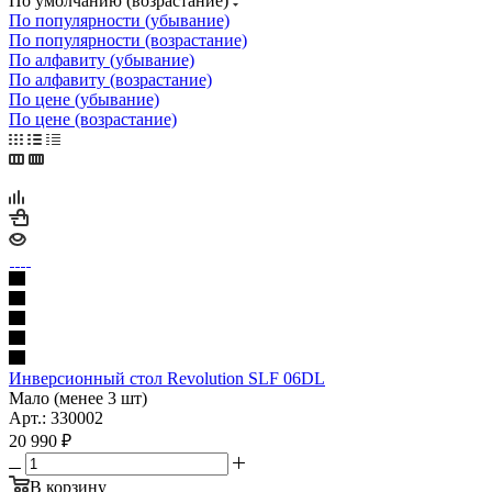
По умолчанию (возрастание)
По популярности (убывание)
По популярности (возрастание)
По алфавиту (убывание)
По алфавиту (возрастание)
По цене (убывание)
По цене (возрастание)
Инверсионный стол Revolution SLF 06DL
Мало (менее 3 шт)
Арт.: 330002
20 990
₽
В корзину