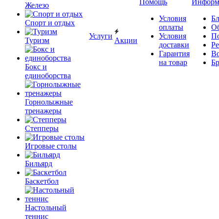
Помощь
Информ
Железо
Условия
Бл
Спорт и отдых
оплаты
О
Услуги
Условия
П
Туризм
Акции
доставки
Р
Гарантия
В
на товар
Б
Бокс и
единоборства
Горнолыжные
тренажеры
Степперы
Игровые столы
Бильярд
Баскетбол
Настольный
теннис