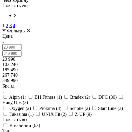
В корзину
Показать еще
1
2
3
4
Фильтр
Цена
20 990
103 240
185 490
267 740
349 990
Бренд
Alpin (
1
)
BH Fitness (
1
)
Bradex (
2
)
DFC (
30
)
Hang Ups (
3
)
Oxygen (
2
)
Proxima (
3
)
Scholle (
2
)
Start Line (
3
)
Takasima (
1
)
UNIX Fit (
2
)
Z-UP (
9
)
Показать все
В наличии (
63
)
Тип