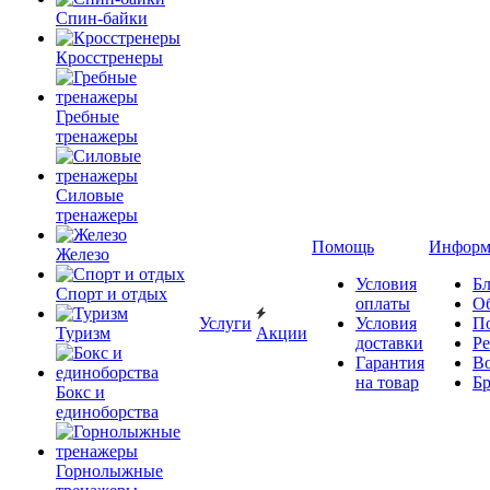
Спин-байки
Кросстренеры
Гребные
тренажеры
Силовые
тренажеры
Помощь
Информ
Железо
Условия
Бл
Спорт и отдых
оплаты
О
Услуги
Условия
П
Туризм
Акции
доставки
Р
Гарантия
В
на товар
Б
Бокс и
единоборства
Горнолыжные