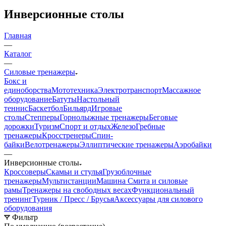
Инверсионные столы
Главная
—
Каталог
—
Силовые тренажеры
Бокс и
единоборства
Мототехника
Электротранспорт
Массажное
оборудование
Батуты
Настольный
теннис
Баскетбол
Бильярд
Игровые
столы
Степперы
Горнолыжные тренажеры
Беговые
дорожки
Туризм
Спорт и отдых
Железо
Гребные
тренажеры
Кросстренеры
Спин-
байки
Велотренажеры
Эллиптические тренажеры
Аэробайки
—
Инверсионные столы
Кроссоверы
Скамьи и стулья
Грузоблочные
тренажеры
Мультистанции
Машина Смита и силовые
рамы
Тренажеры на свободных весах
Функциональный
тренинг
Турник / Пресс / Брусья
Аксессуары для силового
оборудования
Фильтр