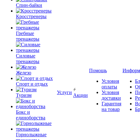
Спин-байки
Кросстренеры
Гребные
тренажеры
Силовые
тренажеры
Помощь
Информ
Железо
Условия
Бл
Спорт и отдых
оплаты
О
Услуги
Условия
П
Туризм
Акции
доставки
Р
Гарантия
В
на товар
Б
Бокс и
единоборства
Горнолыжные