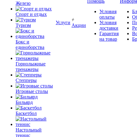
Помощь
Информ
Железо
Условия
Бл
Спорт и отдых
оплаты
О
Услуги
Условия
П
Туризм
Акции
доставки
Р
Гарантия
В
на товар
Б
Бокс и
единоборства
Горнолыжные
тренажеры
Степперы
Игровые столы
Бильярд
Баскетбол
Настольный
теннис