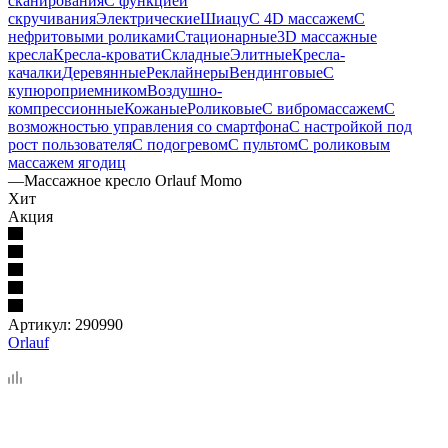
сканирования
С функцией
скручивания
Электрические
Шиацу
С 4D массажем
С
нефритовыми роликами
Стационарные
3D массажные
кресла
Кресла-кровати
Складные
Элитные
Кресла-
качалки
Деревянные
Реклайнеры
Вендинговые
С
купюроприемником
Воздушно-
компрессионные
Кожаные
Роликовые
С вибромассажем
С
возможностью управления со смартфона
С настройкой под
рост пользователя
С подогревом
С пультом
С роликовым
массажем ягодиц
—
Массажное кресло Orlauf Momo
Хит
Акция
Артикул:
290990
Orlauf