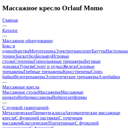
Массажное кресло Orlauf Momo
Главная
—
Каталог
—
Массажное оборудование
Бокс и
единоборства
Мототехника
Электротранспорт
Батуты
Настольны
теннис
Баскетбол
Бильярд
Игровые
столы
Степперы
Горнолыжные тренажеры
Беговые
дорожки
Туризм
Спорт и отдых
Железо
Силовые
тренажеры
Гребные тренажеры
Кросстренеры
Спин-
байки
Велотренажеры
Эллиптические тренажеры
Аэробайки
—
Массажные кресла
Массажные столы
Массажеры
Массажные
кровати
Вибромассажеры
Виброплатформы
—
С нулевой гравитацией
Металлические
Премиум-класса
Автоматические массажные
кресла
С функцией растяжки
С точечным
массажем
Классические
Портативные
С функцией