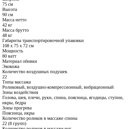
75 см
Высота
90 см
Масса нетто
42 кг
Масса брутто
48 кг
Габариты транспортировочной упаковки
108 х 75 х 72 см
Мощность
80 ватт
Материал обивки
Экокожа
Количество воздушных подушек
22
Типы массажа
Роликовый, воздушно-компрессионный, вибрационный
Зоны воздействия
Голова, шея, плечи, руки, спина, поясница, ягодицы, ступни,
икры, бедра
Зоны прогрева
Поясница, икры
Количество роликов в массаже спины
22 (8 групп)
Количество роликов в массаже ног