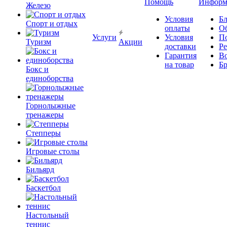
Помощь
Информ
Железо
Условия
Бл
Спорт и отдых
оплаты
О
Услуги
Условия
П
Туризм
Акции
доставки
Р
Гарантия
В
на товар
Б
Бокс и
единоборства
Горнолыжные
тренажеры
Степперы
Игровые столы
Бильярд
Баскетбол
Настольный
теннис