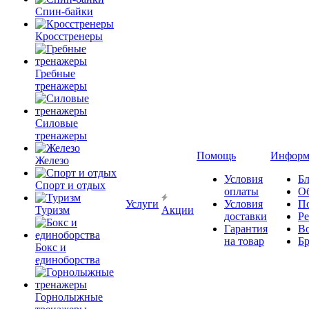
Спин-байки
Кросстренеры
Гребные
тренажеры
Силовые
тренажеры
Помощь
Информ
Железо
Условия
Бл
Спорт и отдых
оплаты
О
Услуги
Условия
П
Туризм
Акции
доставки
Р
Гарантия
В
на товар
Б
Бокс и
единоборства
Горнолыжные