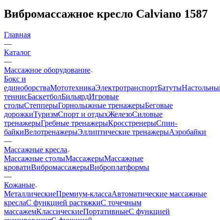
Вибромассажное кресло Calviano 1587
Главная
—
Каталог
—
Массажное оборудование
Бокс и
единоборства
Мототехника
Электротранспорт
Батуты
Настольны
теннис
Баскетбол
Бильярд
Игровые
столы
Степперы
Горнолыжные тренажеры
Беговые
дорожки
Туризм
Спорт и отдых
Железо
Силовые
тренажеры
Гребные тренажеры
Кросстренеры
Спин-
байки
Велотренажеры
Эллиптические тренажеры
Аэробайки
—
Массажные кресла
Массажные столы
Массажеры
Массажные
кровати
Вибромассажеры
Виброплатформы
—
Кожаные
Металлические
Премиум-класса
Автоматические массажные
кресла
С функцией растяжки
С точечным
массажем
Классические
Портативные
С функцией