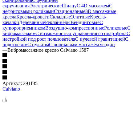
сканирования
С функцией
скручивания
Электрические
Шиацу
С 4D массажем
С
нефритовыми роликами
Стационарные
3D массажные
кресла
Кресла-кровати
Складные
Элитные
Кресла-
качалки
Деревянные
Реклайнеры
Вендинговые
С
купюроприемником
Воздушно-компрессионные
Роликовые
С
вибромассажем
С возможностью управления со смартфона
С
настройкой под рост пользователя
С нулевой гравитацией
С
подогревом
С пультом
С роликовым массажем ягодиц
—
Вибромассажное кресло Calviano 1587
Артикул:
291135
Calviano