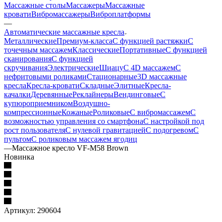
Массажные столы
Массажеры
Массажные
кровати
Вибромассажеры
Виброплатформы
—
Автоматические массажные кресла
Металлические
Премиум-класса
С функцией растяжки
С
точечным массажем
Классические
Портативные
С функцией
сканирования
С функцией
скручивания
Электрические
Шиацу
С 4D массажем
С
нефритовыми роликами
Стационарные
3D массажные
кресла
Кресла-кровати
Складные
Элитные
Кресла-
качалки
Деревянные
Реклайнеры
Вендинговые
С
купюроприемником
Воздушно-
компрессионные
Кожаные
Роликовые
С вибромассажем
С
возможностью управления со смартфона
С настройкой под
рост пользователя
С нулевой гравитацией
С подогревом
С
пультом
С роликовым массажем ягодиц
—
Массажное кресло VF-M58 Brown
Новинка
Артикул:
290604