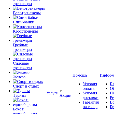
тренажеры
Велотренажеры
Спин-байки
Кросстренеры
Гребные
тренажеры
Силовые
тренажеры
Помощь
Информ
Железо
Условия
Бл
Спорт и отдых
оплаты
О
Услуги
Условия
П
Туризм
Акции
доставки
Р
Гарантия
В
на товар
Б
Бокс и
единоборства