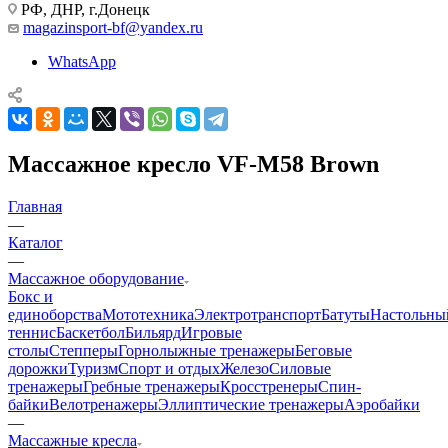
РФ, ДНР, г.Донецк
magazinsport-bf@yandex.ru
WhatsApp
Массажное кресло VF-M58 Brown
Главная
—
Каталог
—
Массажное оборудование
Бокс и
единоборства
Мототехника
Электротранспорт
Батуты
Настольны
теннис
Баскетбол
Бильярд
Игровые
столы
Степперы
Горнолыжные тренажеры
Беговые
дорожки
Туризм
Спорт и отдых
Железо
Силовые
тренажеры
Гребные тренажеры
Кросстренеры
Спин-
байки
Велотренажеры
Эллиптические тренажеры
Аэробайки
—
Массажные кресла