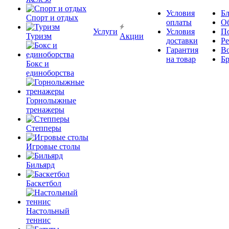
Условия
Бл
Спорт и отдых
оплаты
О
Услуги
Условия
П
Туризм
Акции
доставки
Р
Гарантия
В
на товар
Б
Бокс и
единоборства
Горнолыжные
тренажеры
Степперы
Игровые столы
Бильярд
Баскетбол
Настольный
теннис