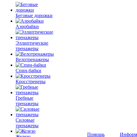
Беговые дорожки
Аэробайки
Эллиптические
тренажеры
Велотренажеры
Спин-байки
Кросстренеры
Гребные
тренажеры
Силовые
тренажеры
Помощь
Информ
Железо