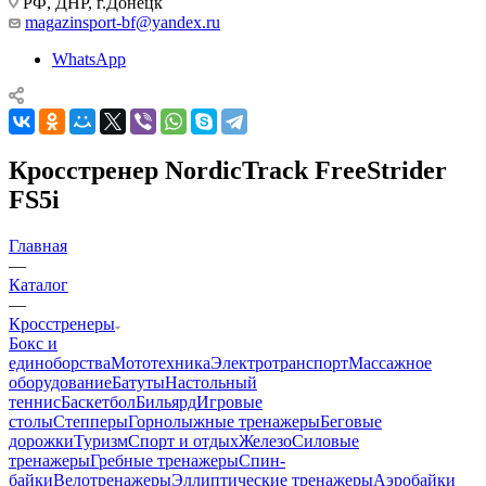
РФ, ДНР, г.Донецк
magazinsport-bf@yandex.ru
WhatsApp
Кросстренер NordicTrack FreeStrider
FS5i
Главная
—
Каталог
—
Кросстренеры
Бокс и
единоборства
Мототехника
Электротранспорт
Массажное
оборудование
Батуты
Настольный
теннис
Баскетбол
Бильярд
Игровые
столы
Степперы
Горнолыжные тренажеры
Беговые
дорожки
Туризм
Спорт и отдых
Железо
Силовые
тренажеры
Гребные тренажеры
Спин-
байки
Велотренажеры
Эллиптические тренажеры
Аэробайки