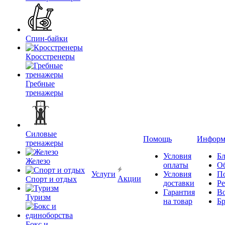
Спин-байки
Кросстренеры
Гребные
тренажеры
Силовые
Помощь
Информ
тренажеры
Условия
Бл
Железо
оплаты
О
Услуги
Условия
П
Акции
Спорт и отдых
доставки
Р
Гарантия
В
Туризм
на товар
Б
Бокс и