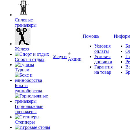
Силовые
тренажеры
Помощь
Информ
Условия
Бл
Железо
оплаты
О
Услуги
Условия
П
Акции
Спорт и отдых
доставки
Р
Гарантия
В
Туризм
на товар
Б
Бокс и
единоборства
Горнолыжные
тренажеры
Степперы