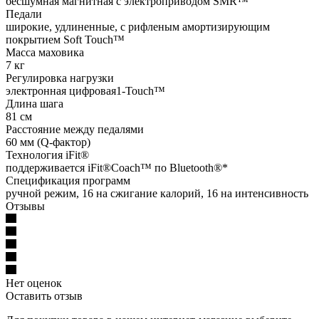
бесшумная магнитная с электроприводом SMR™
Педали
широкие, удлиненные, с рифленым амортизирующим
покрытием Soft Touch™
Масса маховика
7 кг
Регулировка нагрузки
электронная цифровая1-Touch™
Длина шага
81 см
Расстояние между педалями
60 мм (Q-фактор)
Технология iFit®
поддерживается iFit®Coach™ по Bluetooth®*
Спецификация программ
ручной режим, 16 на сжигание калорий, 16 на интенсивность
Отзывы
Нет оценок
Оставить отзыв