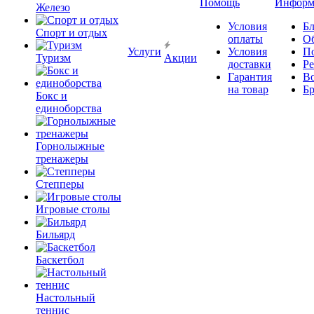
Помощь
Информ
Железо
Условия
Бл
Спорт и отдых
оплаты
О
Услуги
Условия
П
Туризм
Акции
доставки
Р
Гарантия
В
на товар
Б
Бокс и
единоборства
Горнолыжные
тренажеры
Степперы
Игровые столы
Бильярд
Баскетбол
Настольный
теннис