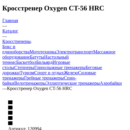
Кросстренер Oxygen CT-56 HRC
Главная
—
Каталог
—
Кросстренеры
Бокс и
единоборства
Мототехника
Электротранспорт
Массажное
оборудование
Батуты
Настольный
теннис
Баскетбол
Бильярд
Игровые
столы
Степперы
Горнолыжные тренажеры
Беговые
дорожки
Туризм
Спорт и отдых
Железо
Силовые
тренажеры
Гребные тренажеры
Спин-
байки
Велотренажеры
Эллиптические тренажеры
Аэробайки
—
Кросстренер Oxygen CT-56 HRC
Артикул:
120994