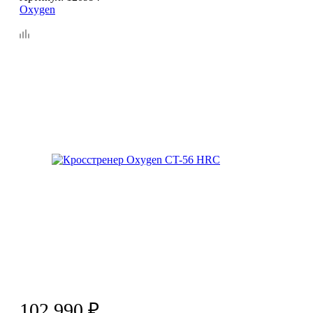
Oxygen
102 990
₽