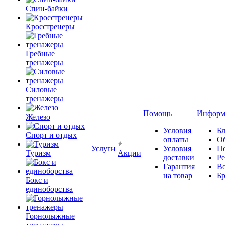
Спин-байки
Кросстренеры
Гребные
тренажеры
Силовые
тренажеры
Помощь
Информ
Железо
Условия
Бл
Спорт и отдых
оплаты
О
Услуги
Условия
П
Туризм
Акции
доставки
Р
Гарантия
В
на товар
Б
Бокс и
единоборства
Горнолыжные