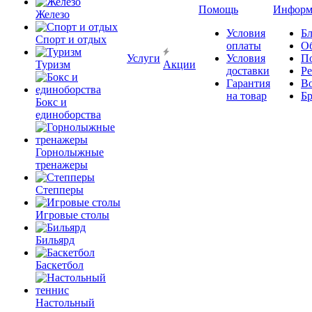
Помощь
Информ
Железо
Условия
Бл
Спорт и отдых
оплаты
О
Услуги
Условия
П
Туризм
Акции
доставки
Р
Гарантия
В
на товар
Б
Бокс и
единоборства
Горнолыжные
тренажеры
Степперы
Игровые столы
Бильярд
Баскетбол
Настольный