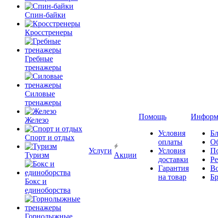
Спин-байки
Кросстренеры
Гребные
тренажеры
Силовые
тренажеры
Помощь
Информ
Железо
Условия
Бл
Спорт и отдых
оплаты
О
Услуги
Условия
П
Туризм
Акции
доставки
Р
Гарантия
В
на товар
Б
Бокс и
единоборства
Горнолыжные