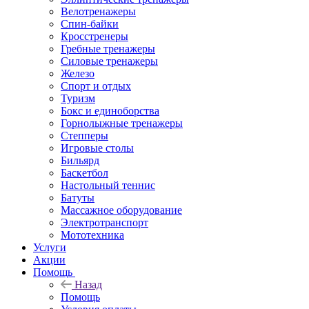
Велотренажеры
Спин-байки
Кросстренеры
Гребные тренажеры
Силовые тренажеры
Железо
Спорт и отдых
Туризм
Бокс и единоборства
Горнолыжные тренажеры
Степперы
Игровые столы
Бильярд
Баскетбол
Настольный теннис
Батуты
Массажное оборудование
Электротранспорт
Мототехника
Услуги
Акции
Помощь
Назад
Помощь