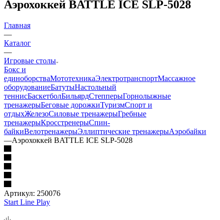
Аэрохоккей BATTLE ICE SLP-5028
Главная
—
Каталог
—
Игровые столы
Бокс и
единоборства
Мототехника
Электротранспорт
Массажное
оборудование
Батуты
Настольный
теннис
Баскетбол
Бильярд
Степперы
Горнолыжные
тренажеры
Беговые дорожки
Туризм
Спорт и
отдых
Железо
Силовые тренажеры
Гребные
тренажеры
Кросстренеры
Спин-
байки
Велотренажеры
Эллиптические тренажеры
Аэробайки
—
Аэрохоккей BATTLE ICE SLP-5028
Артикул:
250076
Start Line Play