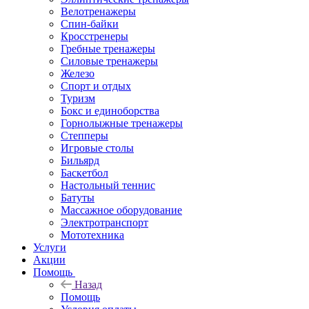
Велотренажеры
Спин-байки
Кросстренеры
Гребные тренажеры
Силовые тренажеры
Железо
Спорт и отдых
Туризм
Бокс и единоборства
Горнолыжные тренажеры
Степперы
Игровые столы
Бильярд
Баскетбол
Настольный теннис
Батуты
Массажное оборудование
Электротранспорт
Мототехника
Услуги
Акции
Помощь
Назад
Помощь