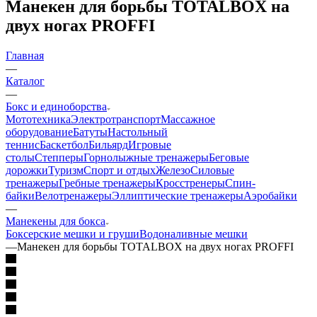
Манекен для борьбы TOTALBOX на
двух ногах PROFFI
Главная
—
Каталог
—
Бокс и единоборства
Мототехника
Электротранспорт
Массажное
оборудование
Батуты
Настольный
теннис
Баскетбол
Бильярд
Игровые
столы
Степперы
Горнолыжные тренажеры
Беговые
дорожки
Туризм
Спорт и отдых
Железо
Силовые
тренажеры
Гребные тренажеры
Кросстренеры
Спин-
байки
Велотренажеры
Эллиптические тренажеры
Аэробайки
—
Манекены для бокса
Боксерские мешки и груши
Водоналивные мешки
—
Манекен для борьбы TOTALBOX на двух ногах PROFFI