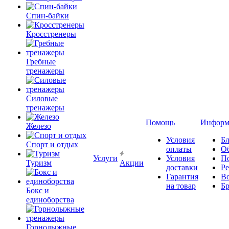
Спин-байки
Кросстренеры
Гребные
тренажеры
Силовые
тренажеры
Помощь
Информ
Железо
Условия
Бл
Спорт и отдых
оплаты
О
Услуги
Условия
П
Туризм
Акции
доставки
Р
Гарантия
В
на товар
Б
Бокс и
единоборства
Горнолыжные