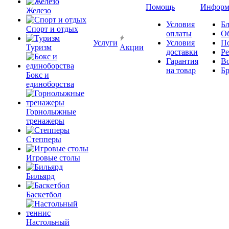
Помощь
Информ
Железо
Условия
Бл
Спорт и отдых
оплаты
О
Услуги
Условия
П
Туризм
Акции
доставки
Р
Гарантия
В
на товар
Б
Бокс и
единоборства
Горнолыжные
тренажеры
Степперы
Игровые столы
Бильярд
Баскетбол
Настольный