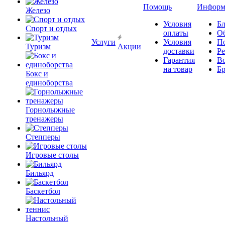
Помощь
Информ
Железо
Условия
Бл
Спорт и отдых
оплаты
О
Услуги
Условия
П
Туризм
Акции
доставки
Р
Гарантия
В
на товар
Б
Бокс и
единоборства
Горнолыжные
тренажеры
Степперы
Игровые столы
Бильярд
Баскетбол
Настольный