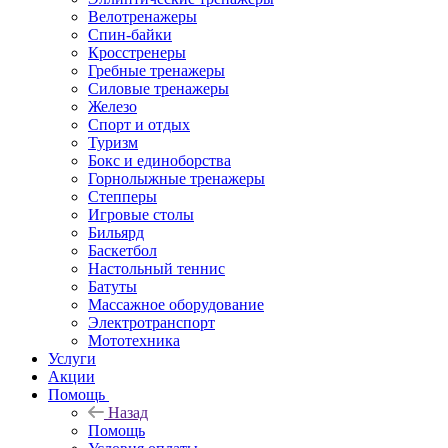
Велотренажеры
Спин-байки
Кросстренеры
Гребные тренажеры
Силовые тренажеры
Железо
Спорт и отдых
Туризм
Бокс и единоборства
Горнолыжные тренажеры
Степперы
Игровые столы
Бильярд
Баскетбол
Настольный теннис
Батуты
Массажное оборудование
Электротранспорт
Мототехника
Услуги
Акции
Помощь
Назад
Помощь