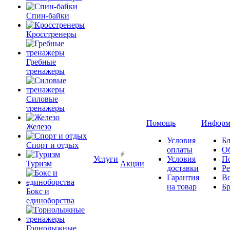
Спин-байки
Кросстренеры
Гребные
тренажеры
Силовые
тренажеры
Помощь
Информ
Железо
Условия
Бл
Спорт и отдых
оплаты
О
Услуги
Условия
П
Туризм
Акции
доставки
Р
Гарантия
В
на товар
Б
Бокс и
единоборства
Горнолыжные