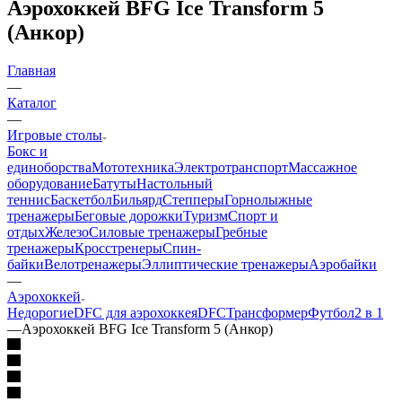
Аэрохоккей BFG Ice Transform 5
(Анкор)
Главная
—
Каталог
—
Игровые столы
Бокс и
единоборства
Мототехника
Электротранспорт
Массажное
оборудование
Батуты
Настольный
теннис
Баскетбол
Бильярд
Степперы
Горнолыжные
тренажеры
Беговые дорожки
Туризм
Спорт и
отдых
Железо
Силовые тренажеры
Гребные
тренажеры
Кросстренеры
Спин-
байки
Велотренажеры
Эллиптические тренажеры
Аэробайки
—
Аэрохоккей
Недорогие
DFC для аэрохоккея
DFC
Трансформер
Футбол
2 в 1
—
Аэрохоккей BFG Ice Transform 5 (Анкор)