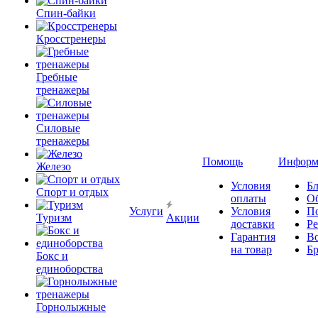
Спин-байки
Кросстренеры
Гребные
тренажеры
Силовые
тренажеры
Помощь
Информ
Железо
Условия
Бл
Спорт и отдых
оплаты
О
Услуги
Условия
П
Туризм
Акции
доставки
Р
Гарантия
В
на товар
Б
Бокс и
единоборства
Горнолыжные