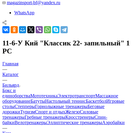
magazinsport-bf@yandex.ru
WhatsApp
11-6-У Кий "Классик 22- запильный" 1
РС
Главная
—
Каталог
—
Бильярд
Бокс и
единоборства
Мототехника
Электротранспорт
Массажное
оборудование
Батуты
Настольный теннис
Баскетбол
Игровые
столы
Степперы
Горнолыжные тренажеры
Беговые
дорожки
Туризм
Спорт и отдых
Железо
Силовые
тренажеры
Гребные тренажеры
Кросстренеры
Спин-
байки
Велотренажеры
Эллиптические тренажеры
Аэробайки
—