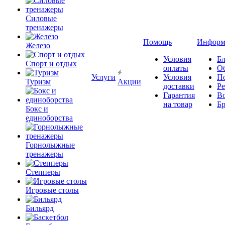
Силовые
тренажеры
Помощь
Информ
Железо
Условия
Бл
Спорт и отдых
оплаты
О
Услуги
Условия
П
Туризм
Акции
доставки
Р
Гарантия
В
на товар
Б
Бокс и
единоборства
Горнолыжные
тренажеры
Степперы
Игровые столы
Бильярд