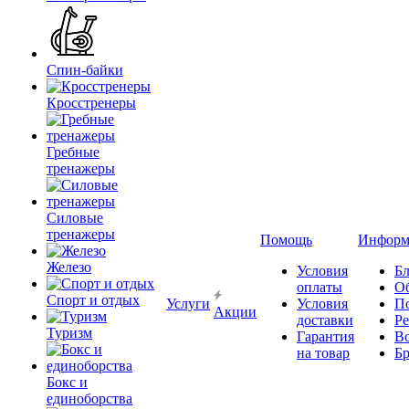
Спин-байки
Кросстренеры
Гребные
тренажеры
Силовые
тренажеры
Помощь
Информ
Железо
Условия
Бл
оплаты
О
Спорт и отдых
Услуги
Условия
П
Акции
доставки
Р
Туризм
Гарантия
В
на товар
Б
Бокс и
единоборства