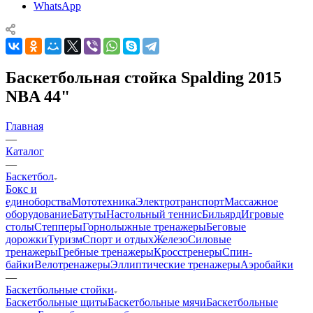
WhatsApp
Баскетбольная стойка Spalding 2015
NBA 44"
Главная
—
Каталог
—
Баскетбол
Бокс и
единоборства
Мототехника
Электротранспорт
Массажное
оборудование
Батуты
Настольный теннис
Бильярд
Игровые
столы
Степперы
Горнолыжные тренажеры
Беговые
дорожки
Туризм
Спорт и отдых
Железо
Силовые
тренажеры
Гребные тренажеры
Кросстренеры
Спин-
байки
Велотренажеры
Эллиптические тренажеры
Аэробайки
—
Баскетбольные стойки
Баскетбольные щиты
Баскетбольные мячи
Баскетбольные