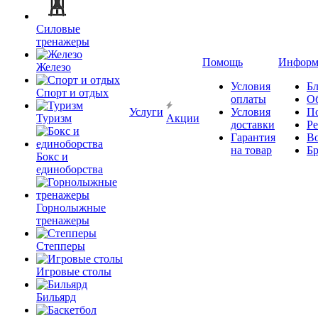
Силовые
тренажеры
Помощь
Информ
Железо
Условия
Бл
Спорт и отдых
оплаты
О
Услуги
Условия
П
Туризм
Акции
доставки
Р
Гарантия
В
на товар
Б
Бокс и
единоборства
Горнолыжные
тренажеры
Степперы
Игровые столы
Бильярд