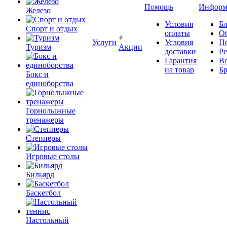
Помощь
Информ
Железо
Условия
Бл
Спорт и отдых
оплаты
О
Услуги
Условия
П
Туризм
Акции
доставки
Р
Гарантия
В
на товар
Б
Бокс и
единоборства
Горнолыжные
тренажеры
Степперы
Игровые столы
Бильярд
Баскетбол
Настольный