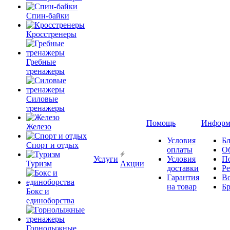
Спин-байки
Кросстренеры
Гребные
тренажеры
Силовые
тренажеры
Помощь
Информ
Железо
Условия
Бл
Спорт и отдых
оплаты
О
Услуги
Условия
П
Туризм
Акции
доставки
Р
Гарантия
В
на товар
Б
Бокс и
единоборства
Горнолыжные