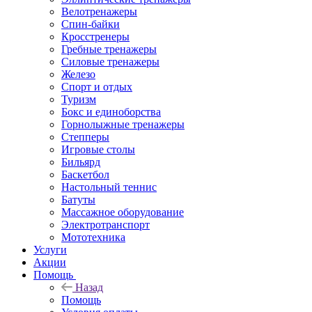
Велотренажеры
Спин-байки
Кросстренеры
Гребные тренажеры
Силовые тренажеры
Железо
Спорт и отдых
Туризм
Бокс и единоборства
Горнолыжные тренажеры
Степперы
Игровые столы
Бильярд
Баскетбол
Настольный теннис
Батуты
Массажное оборудование
Электротранспорт
Мототехника
Услуги
Акции
Помощь
Назад
Помощь